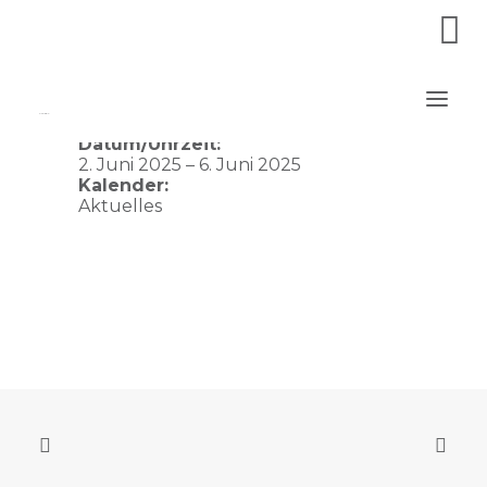
Waldschule Geesthacht
Datum/Uhrzeit:
2. Juni 2025 – 6. Juni 2025
Kalender:
Aktuelles